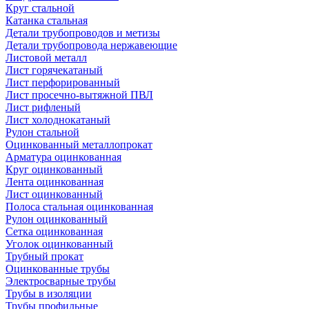
Круг стальной
Катанка стальная
Детали трубопроводов и метизы
Детали трубопровода нержавеющие
Листовой металл
Лист горячекатаный
Лист перфорированный
Лист просечно-вытяжной ПВЛ
Лист рифленый
Лист холоднокатаный
Рулон стальной
Оцинкованный металлопрокат
Арматура оцинкованная
Круг оцинкованный
Лента оцинкованная
Лист оцинкованный
Полоса стальная оцинкованная
Рулон оцинкованный
Сетка оцинкованная
Уголок оцинкованный
Трубный прокат
Оцинкованные трубы
Электросварные трубы
Трубы в изоляции
Трубы профильные