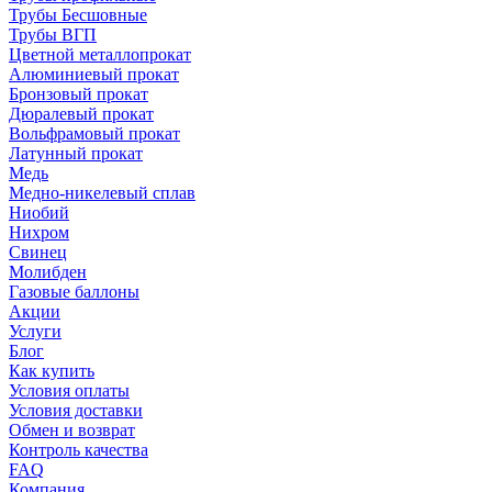
Трубы Бесшовные
Трубы ВГП
Цветной металлопрокат
Алюминиевый прокат
Бронзовый прокат
Дюралевый прокат
Вольфрамовый прокат
Латунный прокат
Медь
Медно-никелевый сплав
Ниобий
Нихром
Свинец
Молибден
Газовые баллоны
Акции
Услуги
Блог
Как купить
Условия оплаты
Условия доставки
Обмен и возврат
Контроль качества
FAQ
Компания